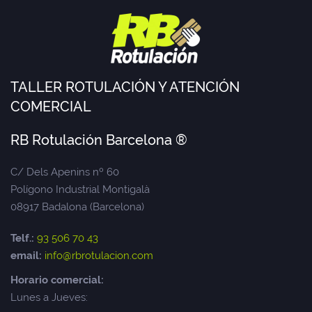
TALLER ROTULACIÓN Y ATENCIÓN
COMERCIAL
RB Rotulación Barcelona ®
C/ Dels Apenins nº 60
Polígono Industrial Montigalà
08917 Badalona (Barcelona)
Telf.:
93 506 70 43
email:
info@rbrotulacion.com
Horario comercial:
Lunes a Jueves: