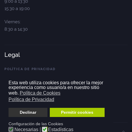
9:00 a 13:30
15:30 a 19:00
Viernes:
8:30 a 14:30
Legal
POLÍTICA DE PRIVACIDAD
POLÍTICA DE COOKIES
Esta web utiliza cookies para ofrecer la mejor
MAPA DEL SITIO
experiencia como usuario/a en nuestro sitio
web.
Política de Cookies
RB Rotulación Barcelona 2019
Política de Privacidad
Grupo SmartPogs S.L. ©
Diseño Web
PassWord
Declinar
Permitir cookies
Configuración de las Cookies
Necesarias
Estadísticas