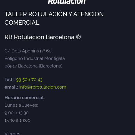
TALLER ROTULACIÓN Y ATENCIÓN
COMERCIAL
RB Rotulación Barcelona ®
C/ Dels Apenins nº 60
Polígono Industrial Montigalà
08917 Badalona (Barcelona)
Telf.:
93 506 70 43
email:
info@rbrotulacion.com
Horario comercial:
Lunes a Jueves:
9:00 a 13:30
15:30 a 19:00
Viernes: