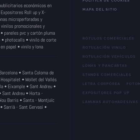
POLÍTICA DE COOKIES
ublicitarios económicos en
MAPA DEL SITIO
 Expositores Roll up y X-
onas microperforadas y
 vinilos promocionales y
RÓTULOS COMERCIALES
 • paneles pvc y cartón pluma
 • photocalls • vinilo de corte
ROTULACIÓN VINILO
en papel • vinilo y lona
ROTULACIÓN VEHÍCULOS
LONAS Y PANCARTAS
STANDS COMERCIALES
Barcelona • Santa Coloma de
LETRA CORPÓREA
FOTO
Hospitalet • Mollet del Vallés
EXPOSITORES POP UP
lla • Eixample • Sant Andreu •
• Sant Andreu • Horta -
LÁMINAS AUTOHADESIVAS
Nou Barris • Sants - Montjuïc
• Sarrià - Sant Gervasi •
RB Rotulación Barcelona 
Grupo SmartPogs S.L.
Diseño Web
PassWor