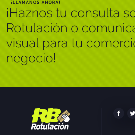
¡LLÁMANOS AHORA!
¡Haznos tu consulta s
Rotulación o comunic
visual para tu comerci
negocio!