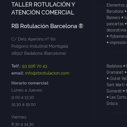
TALLER ROTULACIÓN Y
Elementos p
Barcelona •
ATENCIÓN COMERCIAL
Banners • l
pancartas •
RB Rotulación Barcelona ®
decorativos
• flybanners
C/ Dels Apenins nº 60
• impresión 
Polígono Industrial Montigalà
08917 Badalona (Barcelona)
Badalona • 
Telf.:
93 506 70 43
Gramanet • 
email:
info@rbrotulacion.com
• Ciutat Ve
Horario comercial:
Sant Martí 
Lunes a Jueves:
Guinardó • 
• Les Corts 
9:00 a 13:30
Gràcia
15:30 a 19:00
Viernes:
8:30 a 14:30