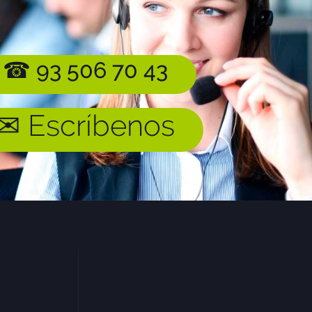
☎ 93 506 70 43
✉ Escríbenos